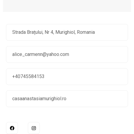
Strada Brațului, Nr 4, Murighiol, Romania
alice_carmenn@yahoo.com
+40745584153
casaanastasiamurighiol.ro