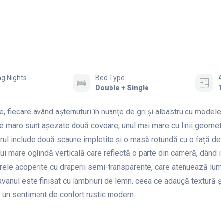
g Nights
Bed Type
.
Double + Single
 fiecare având așternuturi în nuanțe de gri și albastru cu modele
e maro sunt așezate două covoare, unul mai mare cu linii geomet
ierul include două scaune împletite și o masă rotundă cu o față de
nui mare oglindă verticală care reflectă o parte din cameră, dând i
strele acoperite cu draperii semi-transparente, care atenuează lu
vanul este finisat cu lambriuri de lemn, ceea ce adaugă textură ș
ă un sentiment de confort rustic modern.