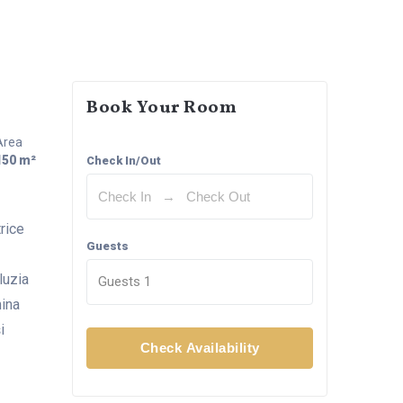
Book Your Room
Area
150 m²
Check In/Out
rice
Guests
luzia
Guests
1
mina
i
Check Availability