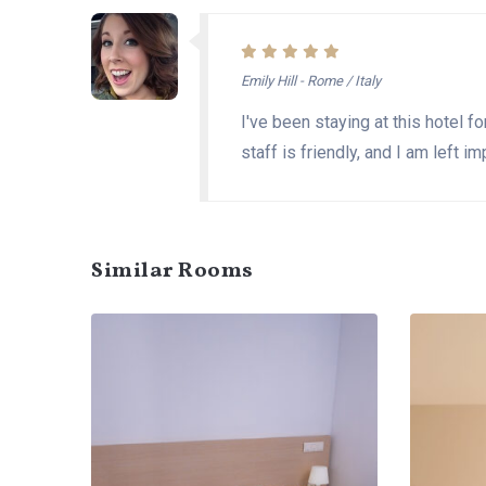
Emily Hill - Rome / Italy
I've been staying at this hotel f
staff is friendly, and I am left i
Similar Rooms