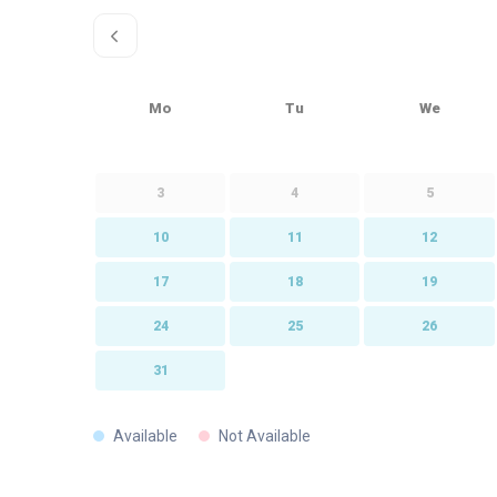
Mo
Tu
We
3
4
5
10
11
12
17
18
19
24
25
26
31
Available
Not Available