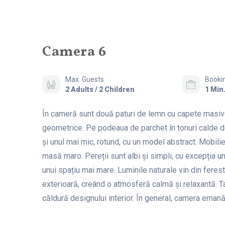
Camera 6
Max. Guests
Bookin
2 Adults / 2 Children
1 Min
În cameră sunt două paturi de lemn cu capete masive,
geometrice. Pe podeaua de parchet în tonuri calde d
și unul mai mic, rotund, cu un model abstract. Mobil
masă maro. Pereții sunt albi și simpli, cu excepția u
unui spațiu mai mare. Luminile naturale vin din fere
exterioară, creând o atmosferă calmă și relaxantă. Ta
căldură designului interior. În general, camera eman