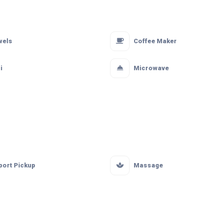
wels
Coffee Maker
i
Microwave
port Pickup
Massage